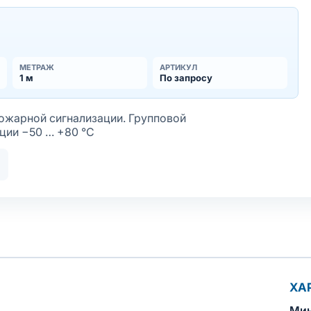
МЕТРАЖ
АРТИКУЛ
1 м
По запросу
ожарной сигнализации. Групповой
ции −50 … +80 °С
 ОКЛ
пасность
ладостойкое исполнение оболочки
ХА
Мин