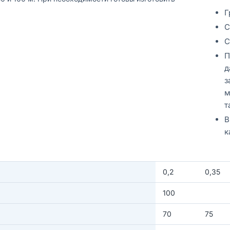
Г
С
С
П
д
з
м
т
В
к
0,2
0,35
100
70
75