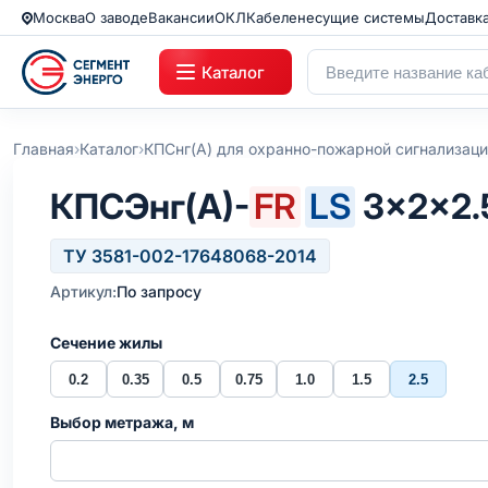
Москва
О заводе
Вакансии
ОКЛ
Кабеленесущие системы
Доставк
Каталог
›
›
Главная
Каталог
КПСнг(А) для охранно-пожарной сигнализац
КПСЭнг(А)-
FR
LS
3×2×2.
ТУ 3581-002-17648068-2014
Артикул:
По запросу
Сечение жилы
0.2
0.35
0.5
0.75
1.0
1.5
2.5
Выбор метража, м