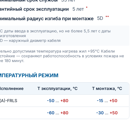
*
антийный срок эксплуатации
5 лет
**
имальный радиус изгиба при монтаже
5D
С даты ввода в эксплуатацию, но не более 5,5 лет с даты
изготовления
D — наружный диаметр кабеля
ельно допустимая температура нагрева жил +95°C Кабели
стойкие — сохраняют работоспособность в условиях пожара не
е 180 минут.
МПЕРАТУРНЫЙ РЕЖИМ
Исполнение
T эксплуатации, °С
Т монтажа, °С
(А)-FRLS
-50
…
+80
-15
…
+50
-60
…
+80
-30
…
+50