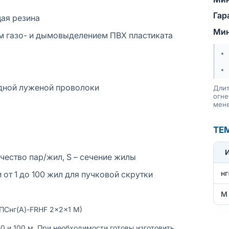
Гар
ая резина
Мин
им газо- и дымовыделением ПВХ пластиката
дной луженой проволоки
Длит
огне
мене
ТЕ
ичество пар/жил, S – сечение жилы
нг
и от 1 до 100 жил для пучковой скрутки
М
ПСнг(A)-FRHF 2×2×1 М)
 и 100 м. При необходимости готовы изготовить