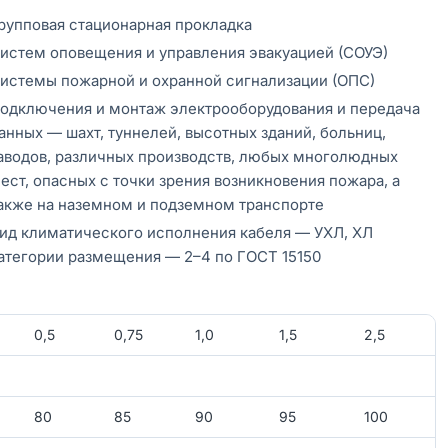
рупповая стационарная прокладка
истем оповещения и управления эвакуацией (СОУЭ)
истемы пожарной и охранной сигнализации (ОПС)
одключения и монтаж электрооборудования и передача
анных — шахт, туннелей, высотных зданий, больниц,
аводов, различных производств, любых многолюдных
ест, опасных с точки зрения возникновения пожара, а
акже на наземном и подземном транспорте
ид климатического исполнения кабеля — УХЛ, ХЛ
атегории размещения — 2–4 по ГОСТ 15150
0,5
0,75
1,0
1,5
2,5
80
85
90
95
100