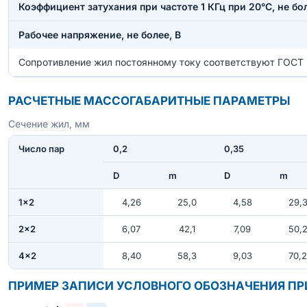
Коэффициент затухания при частоте 1 КГц при 20°С, не бо
Рабочее напряжение, не более, В
Сопротивление жил постоянному току соответствуют ГОСТ
РАСЧЕТНЫЕ МАССОГАБАРИТНЫЕ ПАРАМЕТРЫ
Сечение жил, мм
Число пар
0,2
0,35
D
m
D
m
1×2
4,26
25,0
4,58
29,
2×2
6,07
42,1
7,09
50,
4×2
8,40
58,3
9,03
70,2
ПРИМЕР ЗАПИСИ УСЛОВНОГО ОБОЗНАЧЕНИЯ ПР