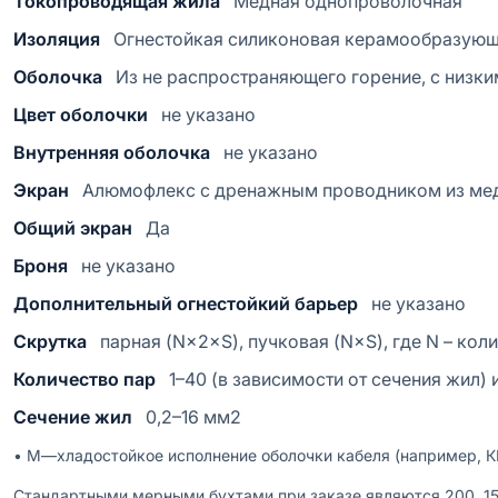
Токопроводящая жила
Медная однопроволочная
Изоляция
Огнестойкая силиконовая керамообразующ
Оболочка
Из не распространяющего горение, с низк
Цвет оболочки
не указано
Внутренняя оболочка
не указано
Экран
Алюмофлекс с дренажным проводником из ме
Общий экран
Да
Броня
не указано
Дополнительный огнестойкий барьер
не указано
Скрутка
парная (N×2×S), пучковая (N×S), где N – кол
Количество пар
1–40 (в зависимости от сечения жил) 
Сечение жил
0,2–16 мм2
• М—хладостойкое исполнение оболочки кабеля (например, К
Стандартными мерными бухтами при заказе являются 200, 150