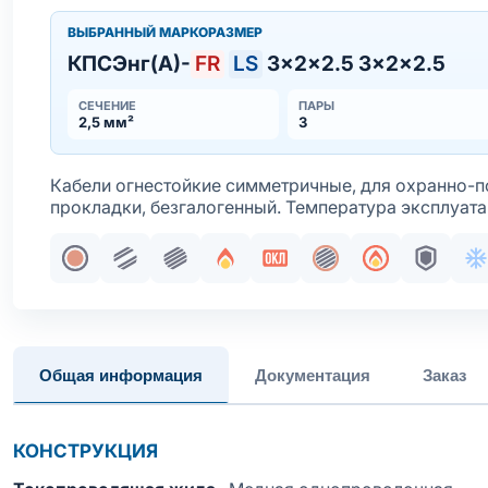
ВЫБРАННЫЙ МАРКОРАЗМЕР
КПСЭнг(А)-
FR
LS
3×2×2.5 3×2×2.5
СЕЧЕНИЕ
ПАРЫ
2,5 мм²
3
Кабели огнестойкие симметричные, для охранно-п
прокладки, безгалогенный. Температура эксплуата
Жила медная однопроволочная
Парная скрутка
Пучковая скрутка
Огнестойкость
Сертификация в составе
Общий экран
Пожаробезо
Броня
Х
Общая информация
Документация
Заказ
КОНСТРУКЦИЯ