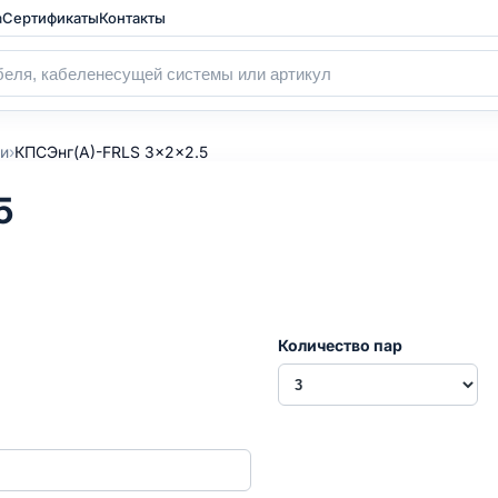
а
Сертификаты
Контакты
›
ии
КПСЭнг(А)-FRLS 3x2x2.5
5
Количество пар