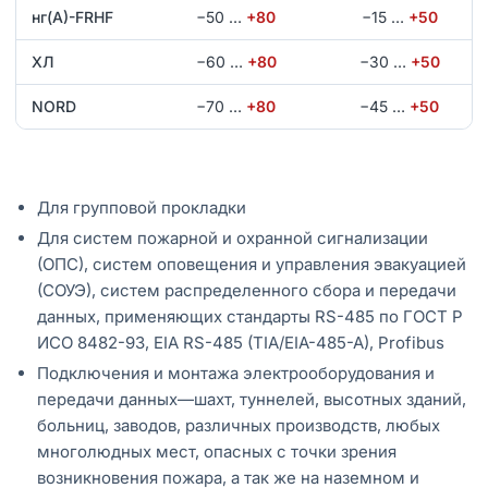
нг(А)-FRHF
−50
…
+80
−15
…
+50
ХЛ
−60
…
+80
−30
…
+50
NORD
−70
…
+80
−45
…
+50
Для групповой прокладки
Для систем пожарной и охранной сигнализации
(ОПС), систем оповещения и управления эвакуацией
(СОУЭ), систем распределенного сбора и передачи
данных, применяющих стандарты RS-485 по ГОСТ Р
ИСО 8482-93, EIA RS-485 (TIA/EIA-485-A), Profibus
Подключения и монтажа электрооборудования и
передачи данных—шахт, туннелей, высотных зданий,
больниц, заводов, различных производств, любых
многолюдных мест, опасных с точки зрения
возникновения пожара, а так же на наземном и