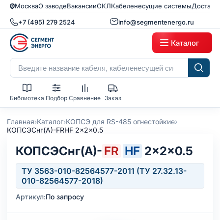
Москва
О заводе
Вакансии
ОКЛ
Кабеленесущие системы
Доставк
+7 (495) 279 2524
info@segmentenergo.ru
Каталог
Библиотека
Подбор
Сравнение
Заказ
›
›
›
Главная
Каталог
КОПСЭ для RS-485 огнестойкие
КОПСЭСнг(А)-FRHF 2x2x0.5
КОПСЭСнг(А)-
FR
HF
2×2×0.5
ТУ 3563-010-82564577-2011 (ТУ 27.32.13-
010-82564577-2018)
Артикул:
По запросу