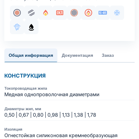
Жила медная однопроволочная
Парная скрутка
Огнестойкость
Сертификация в составе ОКЛ
Общий экран
Пожаробезопасност
Интерфейс RS
Хладосто
Морозостойкое исполнение оболочки
Маслобензостойкое исполнение оболочки
Общая информация
Документация
Заказ
КОНСТРУКЦИЯ
Токопроводящая жила
Медная однопроволочная диаметрами
Диаметры жил, мм
0,50 | 0,67 | 0,80 | 0,98 | 1,13 | 1,38 | 1,78
Изоляция
Огнестойкая силиконовая кремнеобразующая