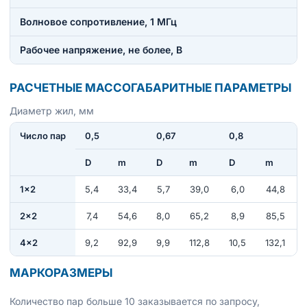
Волновое сопротивление, 1 МГц
Рабочее напряжение, не более, В
РАСЧЕТНЫЕ МАССОГАБАРИТНЫЕ ПАРАМЕТРЫ
Диаметр жил, мм
Число пар
0,5
0,67
0,8
D
m
D
m
D
m
1×2
5,4
33,4
5,7
39,0
6,0
44,8
2×2
7,4
54,6
8,0
65,2
8,9
85,5
4×2
9,2
92,9
9,9
112,8
10,5
132,1
МАРКОРАЗМЕРЫ
Количество пар больше 10 заказывается по запросу,