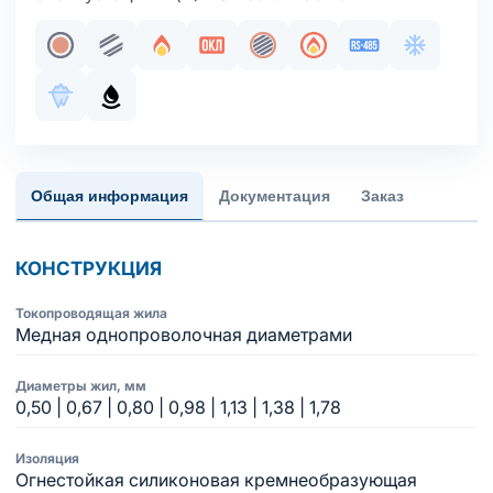
Жила медная однопроволочная
Парная скрутка
Огнестойкость
Сертификация в составе ОКЛ
Общий экран
Пожаробезопасност
Интерфейс RS
Хладосто
Морозостойкое исполнение оболочки
Маслобензостойкое исполнение оболочки
Общая информация
Документация
Заказ
КОНСТРУКЦИЯ
Токопроводящая жила
Медная однопроволочная диаметрами
Диаметры жил, мм
0,50 | 0,67 | 0,80 | 0,98 | 1,13 | 1,38 | 1,78
Изоляция
Огнестойкая силиконовая кремнеобразующая