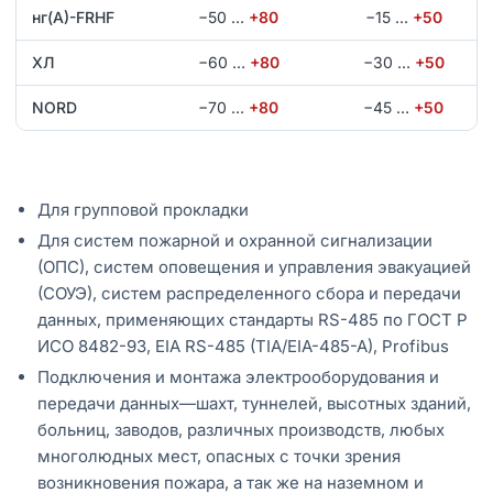
нг(А)-FRHF
−50
…
+80
−15
…
+50
ХЛ
−60
…
+80
−30
…
+50
NORD
−70
…
+80
−45
…
+50
Для групповой прокладки
Для систем пожарной и охранной сигнализации
(ОПС), систем оповещения и управления эвакуацией
(СОУЭ), систем распределенного сбора и передачи
данных, применяющих стандарты RS-485 по ГОСТ Р
ИСО 8482-93, EIA RS-485 (TIA/EIA-485-A), Profibus
Подключения и монтажа электрооборудования и
передачи данных—шахт, туннелей, высотных зданий,
больниц, заводов, различных производств, любых
многолюдных мест, опасных с точки зрения
возникновения пожара, а так же на наземном и