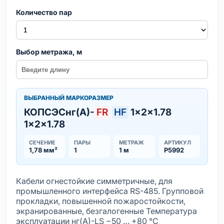
Количество пар
Выбор метража, м
ВЫБРАННЫЙ МАРКОРАЗМЕР
КОПСЭСнг(А)-
FR
HF
1×2×1.78
1×2×1.78
СЕЧЕНИЕ
ПАРЫ
МЕТРАЖ
АРТИКУЛ
1,78 мм²
1
1 м
Р5992
Кабели огнестойкие симметричные, для
промышленного интерфейса RS-485. Групповой
прокладки, повышенной пожаростойкости,
экранированные, безгалогенные Температура
эксплуатации нг(А)-LS −50 … +80 °С