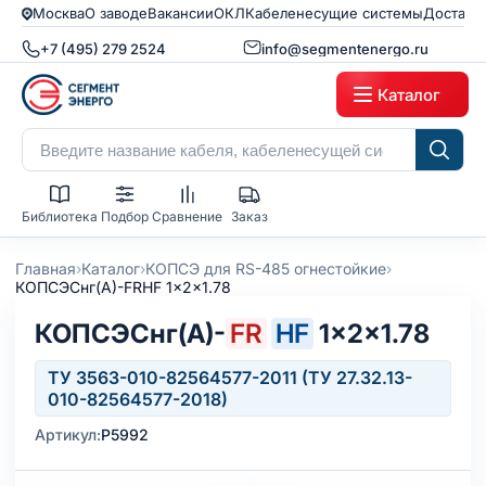
Москва
О заводе
Вакансии
ОКЛ
Кабеленесущие системы
Доставк
+7 (495) 279 2524
info@segmentenergo.ru
Каталог
Библиотека
Подбор
Сравнение
Заказ
›
›
›
Главная
Каталог
КОПСЭ для RS-485 огнестойкие
КОПСЭСнг(А)-FRHF 1x2x1.78
КОПСЭСнг(А)-
FR
HF
1×2×1.78
ТУ 3563-010-82564577-2011 (ТУ 27.32.13-
010-82564577-2018)
Артикул:
Р5992