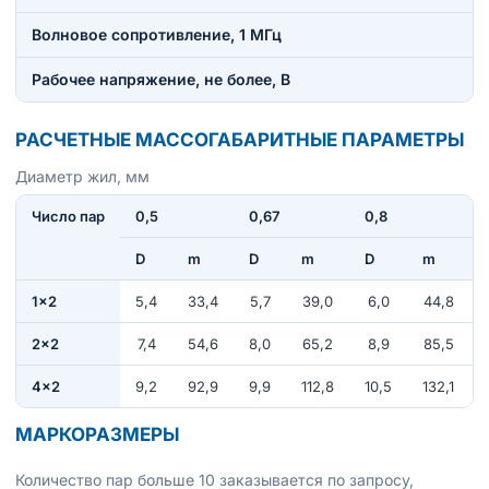
Волновое сопротивление, 1 МГц
Рабочее напряжение, не более, В
РАСЧЕТНЫЕ МАССОГАБАРИТНЫЕ ПАРАМЕТРЫ
Диаметр жил, мм
Число пар
0,5
0,67
0,8
D
m
D
m
D
m
1×2
5,4
33,4
5,7
39,0
6,0
44,8
2×2
7,4
54,6
8,0
65,2
8,9
85,5
4×2
9,2
92,9
9,9
112,8
10,5
132,1
МАРКОРАЗМЕРЫ
Количество пар больше 10 заказывается по запросу,