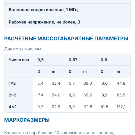
Волновое сопротивление, 1 МГц
Рабочее напряжение, не более, В
РАСЧЕТНЫЕ МАССОГАБАРИТНЫЕ ПАРАМЕТРЫ
Диаметр жил, мм
Число пар
0,5
0,67
0,8
D
m
D
m
D
m
1×2
5,4
33,4
5,7
39,0
6,0
44,8
2×2
7,4
54,6
8,0
65,2
8,9
85,5
4×2
9,2
92,9
9,9
112,8
10,5
132,1
МАРКОРАЗМЕРЫ
Количество пар больше 10 заказывается по запросу,