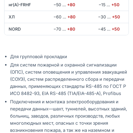
нг(А)-FRHF
−50
…
+80
−15
…
+50
ХЛ
−60
…
+80
−30
…
+50
NORD
−70
…
+80
−45
…
+50
Для групповой прокладки
Для систем пожарной и охранной сигнализации
(ОПС), систем оповещения и управления эвакуацией
(СОУЭ), систем распределенного сбора и передачи
данных, применяющих стандарты RS-485 по ГОСТ Р
ИСО 8482-93, EIA RS-485 (TIA/EIA-485-A), Profibus
Подключения и монтажа электрооборудования и
передачи данных—шахт, туннелей, высотных зданий,
больниц, заводов, различных производств, любых
многолюдных мест, опасных с точки зрения
возникновения пожара, а так же на наземном и