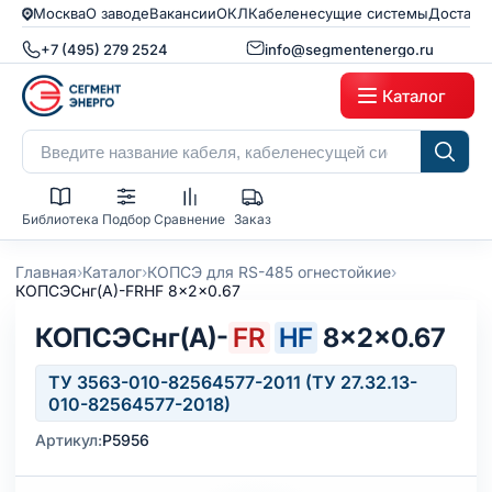
Москва
О заводе
Вакансии
ОКЛ
Кабеленесущие системы
Доставк
+7 (495) 279 2524
info@segmentenergo.ru
Каталог
Библиотека
Подбор
Сравнение
Заказ
›
›
›
Главная
Каталог
КОПСЭ для RS-485 огнестойкие
КОПСЭСнг(А)-FRHF 8x2x0.67
КОПСЭСнг(А)-
FR
HF
8×2×0.67
ТУ 3563-010-82564577-2011 (ТУ 27.32.13-
010-82564577-2018)
Артикул:
Р5956