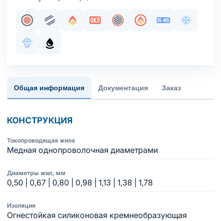
Жила медная однопроволочная
Парная скрутка
Огнестойкость
Сертификация в составе ОКЛ
Общий экран
Пожаробезопасност
Интерфейс RS
Хладосто
Морозостойкое исполнение оболочки
Маслобензостойкое исполнение оболочки
Общая информация
Документация
Заказ
КОНСТРУКЦИЯ
Токопроводящая жила
Медная однопроволочная диаметрами
Диаметры жил, мм
0,50 | 0,67 | 0,80 | 0,98 | 1,13 | 1,38 | 1,78
Изоляция
Огнестойкая силиконовая кремнеобразующая