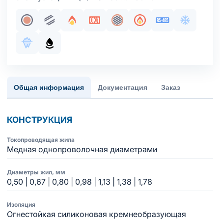
Жила медная однопроволочная
Парная скрутка
Огнестойкость
Сертификация в составе ОКЛ
Общий экран
Пожаробезопасност
Интерфейс RS
Хладосто
Морозостойкое исполнение оболочки
Маслобензостойкое исполнение оболочки
Общая информация
Документация
Заказ
КОНСТРУКЦИЯ
Токопроводящая жила
Медная однопроволочная диаметрами
Диаметры жил, мм
0,50 | 0,67 | 0,80 | 0,98 | 1,13 | 1,38 | 1,78
Изоляция
Огнестойкая силиконовая кремнеобразующая