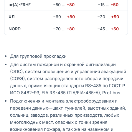
нг(А)-FRHF
−50
…
+80
−15
…
+50
ХЛ
−60
…
+80
−30
…
+50
NORD
−70
…
+80
−45
…
+50
Для групповой прокладки
Для систем пожарной и охранной сигнализации
(ОПС), систем оповещения и управления эвакуацией
(СОУЭ), систем распределенного сбора и передачи
данных, применяющих стандарты RS-485 по ГОСТ Р
ИСО 8482-93, EIA RS-485 (TIA/EIA-485-A), Profibus
Подключения и монтажа электрооборудования и
передачи данных—шахт, туннелей, высотных зданий,
больниц, заводов, различных производств, любых
многолюдных мест, опасных с точки зрения
возникновения пожара, а так же на наземном и