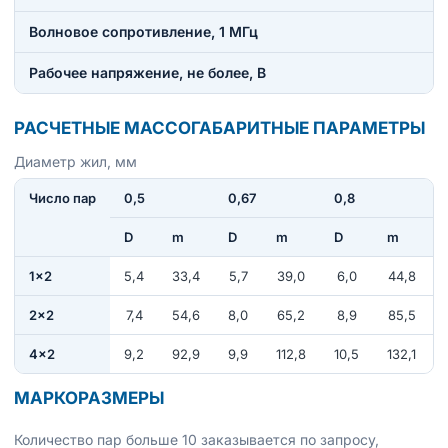
Волновое сопротивление, 1 МГц
Рабочее напряжение, не более, В
РАСЧЕТНЫЕ МАССОГАБАРИТНЫЕ ПАРАМЕТРЫ
Диаметр жил, мм
Число пар
0,5
0,67
0,8
D
m
D
m
D
m
1×2
5,4
33,4
5,7
39,0
6,0
44,8
2×2
7,4
54,6
8,0
65,2
8,9
85,5
4×2
9,2
92,9
9,9
112,8
10,5
132,1
МАРКОРАЗМЕРЫ
Количество пар больше 10 заказывается по запросу,