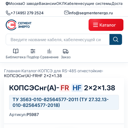
Москва
О заводе
Вакансии
ОКЛ
Кабеленесущие системы
Доставк
+7 (495) 279 2524
info@segmentenergo.ru
Каталог
Библиотека
Подбор
Сравнение
Заказ
›
›
›
Главная
Каталог
КОПСЭ для RS-485 огнестойкие
КОПСЭСнг(А)-FRHF 2x2x1.38
КОПСЭСнг(А)-
FR
HF
2×2×1.38
ТУ 3563-010-82564577-2011 (ТУ 27.32.13-
010-82564577-2018)
Артикул:
Р5987