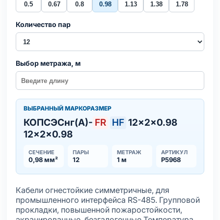
0.5
0.67
0.8
0.98
1.13
1.38
1.78
Количество пар
Выбор метража, м
ВЫБРАННЫЙ МАРКОРАЗМЕР
КОПСЭСнг(А)-
FR
HF
12×2×0.98
12×2×0.98
СЕЧЕНИЕ
ПАРЫ
МЕТРАЖ
АРТИКУЛ
0,98 мм²
12
1 м
Р5968
Кабели огнестойкие симметричные, для
промышленного интерфейса RS-485. Групповой
прокладки, повышенной пожаростойкости,
экранированные, безгалогенные Температура