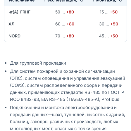
нг(А)-FRHF
−50
…
+80
−15
…
+50
ХЛ
−60
…
+80
−30
…
+50
NORD
−70
…
+80
−45
…
+50
Для групповой прокладки
Для систем пожарной и охранной сигнализации
(ОПС), систем оповещения и управления эвакуацией
(СОУЭ), систем распределенного сбора и передачи
данных, применяющих стандарты RS-485 по ГОСТ Р
ИСО 8482-93, EIA RS-485 (TIA/EIA-485-A), Profibus
Подключения и монтажа электрооборудования и
передачи данных—шахт, туннелей, высотных зданий,
больниц, заводов, различных производств, любых
многолюдных мест, опасных с точки зрения