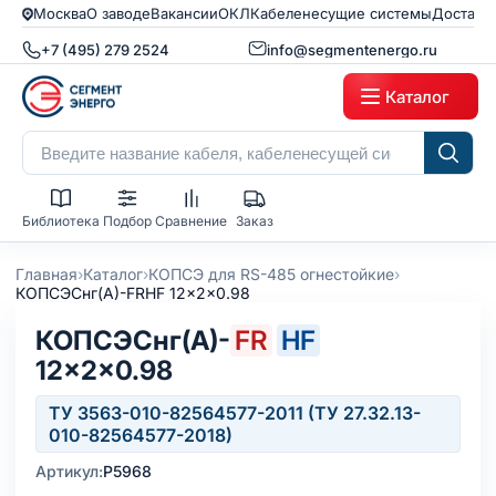
Москва
О заводе
Вакансии
ОКЛ
Кабеленесущие системы
Доставк
+7 (495) 279 2524
info@segmentenergo.ru
Каталог
Библиотека
Подбор
Сравнение
Заказ
›
›
›
Главная
Каталог
КОПСЭ для RS-485 огнестойкие
КОПСЭСнг(А)-FRHF 12x2x0.98
КОПСЭСнг(А)-
FR
HF
12×2×0.98
ТУ 3563-010-82564577-2011 (ТУ 27.32.13-
010-82564577-2018)
Артикул:
Р5968