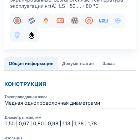
эксплуатации нг(А)-LS −50 … +80 °С
Жила медная однопроволочная
Парная скрутка
Огнестойкость
Сертификация в составе ОКЛ
Общий экран
Пожаробезопасност
Интерфейс RS
Хладосто
Морозостойкое исполнение оболочки
Маслобензостойкое исполнение оболочки
Общая информация
Документация
Заказ
КОНСТРУКЦИЯ
Токопроводящая жила
Медная однопроволочная диаметрами
Диаметры жил, мм
0,50 | 0,67 | 0,80 | 0,98 | 1,13 | 1,38 | 1,78
Изоляция