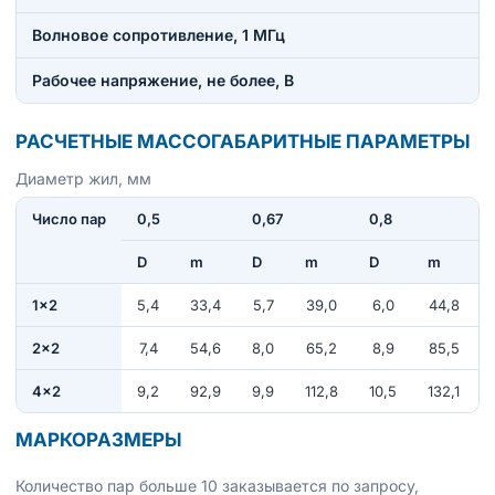
Волновое сопротивление, 1 МГц
Рабочее напряжение, не более, В
РАСЧЕТНЫЕ МАССОГАБАРИТНЫЕ ПАРАМЕТРЫ
Диаметр жил, мм
Число пар
0,5
0,67
0,8
D
m
D
m
D
m
1×2
5,4
33,4
5,7
39,0
6,0
44,8
2×2
7,4
54,6
8,0
65,2
8,9
85,5
4×2
9,2
92,9
9,9
112,8
10,5
132,1
МАРКОРАЗМЕРЫ
Количество пар больше 10 заказывается по запросу,