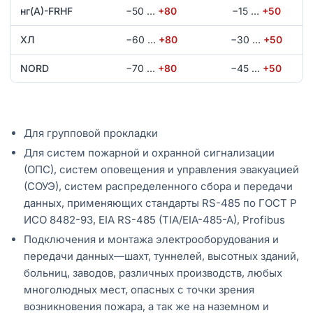
нг(А)-FRHF
−50
…
+80
−15
…
+50
ХЛ
−60
…
+80
−30
…
+50
NORD
−70
…
+80
−45
…
+50
Для групповой прокладки
Для систем пожарной и охранной сигнализации
(ОПС), систем оповещения и управления эвакуацией
(СОУЭ), систем распределенного сбора и передачи
данных, применяющих стандарты RS-485 по ГОСТ Р
ИСО 8482-93, EIA RS-485 (TIA/EIA-485-A), Profibus
Подключения и монтажа электрооборудования и
передачи данных—шахт, туннелей, высотных зданий,
больниц, заводов, различных производств, любых
многолюдных мест, опасных с точки зрения
возникновения пожара, а так же на наземном и