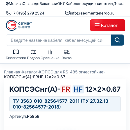
Москва
О заводе
Вакансии
ОКЛ
Кабеленесущие системы
Доставк
+7 (495) 279 2524
info@segmentenergo.ru
Каталог
Библиотека
Подбор
Сравнение
Заказ
›
›
›
Главная
Каталог
КОПСЭ для RS-485 огнестойкие
КОПСЭСнг(А)-FRHF 12x2x0.67
КОПСЭСнг(А)-
FR
HF
12×2×0.67
ТУ 3563-010-82564577-2011 (ТУ 27.32.13-
010-82564577-2018)
Артикул:
Р5958