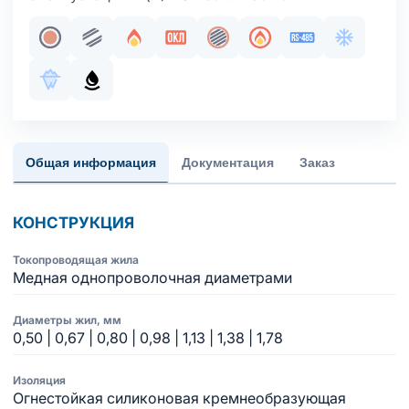
Жила медная однопроволочная
Парная скрутка
Огнестойкость
Сертификация в составе ОКЛ
Общий экран
Пожаробезопасност
Интерфейс RS
Хладосто
Морозостойкое исполнение оболочки
Маслобензостойкое исполнение оболочки
Общая информация
Документация
Заказ
КОНСТРУКЦИЯ
Токопроводящая жила
Медная однопроволочная диаметрами
Диаметры жил, мм
0,50 | 0,67 | 0,80 | 0,98 | 1,13 | 1,38 | 1,78
Изоляция
Огнестойкая силиконовая кремнеобразующая