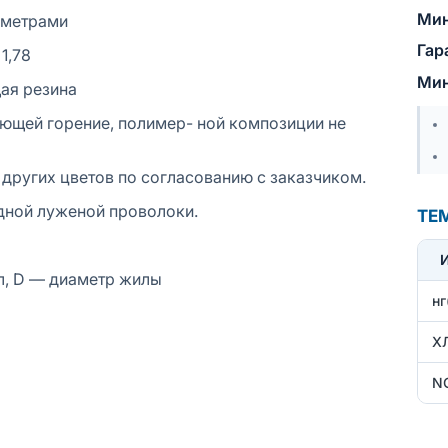
Мин
аметрами
Гар
 1,78
Мин
ая резина
яющей горение, полимер- ной композиции не
других цветов по согласованию с заказчиком.
ной луженой проволоки.
ТЕ
л, D — диаметр жилы
нг
Х
N