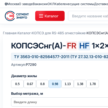
Москва
О заводе
Вакансии
ОКЛ
Кабеленесущие системы
Доставк
Каталог
›
›
›
Главная
Каталог
КОПСЭ для RS-485 огнестойкие
КОПСЭСнг(А
КОПСЭСнг(А)-
FR
HF
1×2×
ТУ 3563-010-82564577-2011 (ТУ 27.32.13-010-8
Артикул:
Р7290
Диаметр жилы
0.5
0.67
0.8
0.98
1.13
1.38
1.78
Выбор метража, м