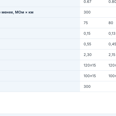
0.67
0.8
е менее, МОм × км
300
75
80
0,15
0,13
0,55
0,4
2,30
2,15
120±15
120
100±15
100
300