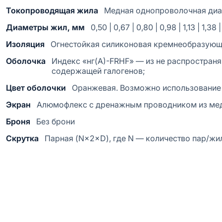
Токопроводящая жила
Медная однопроволочная ди
Диаметры жил, мм
0,50 | 0,67 | 0,80 | 0,98 | 1,13 | 1,38 |
Изоляция
Огнестойкая силиконовая кремнеобразующ
Оболочка
Индекс «нг(А)-FRHF» — из не распростран
содержащей галогенов;
Цвет оболочки
Оранжевая. Возможно использование 
Экран
Алюмофлекс с дренажным проводником из мед
Броня
Без брони
Скрутка
Парная (N×2×D), где N — количество пар/жи