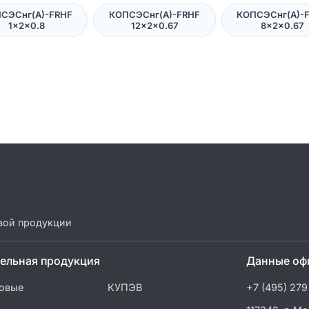
СЭСнг(А)-FRHF
КОПСЭСнг(А)-FRHF
КОПСЭСнг(А)-
1×2×0.8
12×2×0.67
8×2×0.67
вой продукции
ельная продукция
Данные оф
овые
КУПЭВ
+7 (495) 279