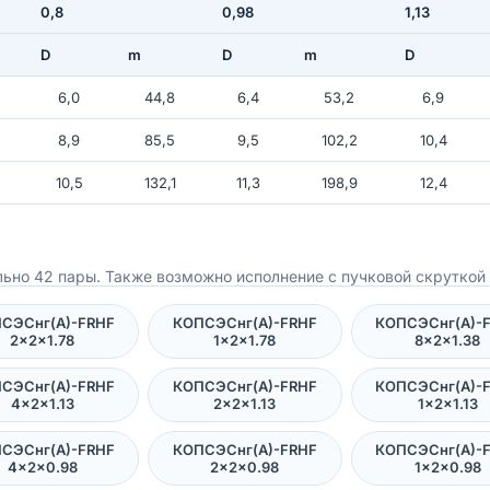
0,8
0,98
1,13
D
m
D
m
D
6,0
44,8
6,4
53,2
6,9
8,9
85,5
9,5
102,2
10,4
10,5
132,1
11,3
198,9
12,4
ьно 42 пары. Также возможно исполнение с пучковой скруткой 
СЭСнг(А)-FRHF
КОПСЭСнг(А)-FRHF
КОПСЭСнг(А)-
2×2×1.78
1×2×1.78
8×2×1.38
СЭСнг(А)-FRHF
КОПСЭСнг(А)-FRHF
КОПСЭСнг(А)-
4×2×1.13
2×2×1.13
1×2×1.13
СЭСнг(А)-FRHF
КОПСЭСнг(А)-FRHF
КОПСЭСнг(А)-
4×2×0.98
2×2×0.98
1×2×0.98