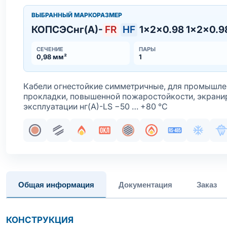
ВЫБРАННЫЙ МАРКОРАЗМЕР
КОПСЭСнг(А)-
FR
HF
1×2×0.98 1×2×0.9
СЕЧЕНИЕ
ПАРЫ
0,98 мм²
1
Кабели огнестойкие симметричные, для промышле
прокладки, повышенной пожаростойкости, экрани
эксплуатации нг(А)-LS −50 … +80 °С
Жила медная однопроволочная
Парная скрутка
Огнестойкость
Сертификация в составе ОКЛ
Общий экран
Пожаробезопасно
Интерфейс R
Хладос
М
Общая информация
Документация
Заказ
КОНСТРУКЦИЯ