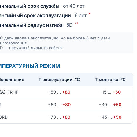
имальный срок службы
от 40 лет
*
антийный срок эксплуатации
6 лет
**
имальный радиус изгиба
5D
С даты ввода в эксплуатацию, но не более 6 лет с даты
изготовления
D — наружный диаметр кабеля
МПЕРАТУРНЫЙ РЕЖИМ
Исполнение
T эксплуатации, °С
Т монтажа, °С
(А)-FRHF
−50
…
+80
−15
…
+50
Л
−60
…
+80
−30
…
+50
ORD
−70
…
+80
−45
…
+50