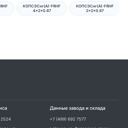
FRHF
КОПСЭСнг(А)-FRHF
КОПСЭСнг(А)-FRHF
4×2×0.67
2×2×0.67
иса
Данные завода и склада
 2524
+7 (499) 692 7577