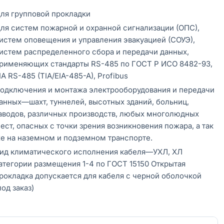
ля групповой прокладки
ля систем пожарной и охранной сигнализации (ОПС),
истем оповещения и управления эвакуацией (СОУЭ),
истем распределенного сбора и передачи данных,
рименяющих стандарты RS-485 по ГОСТ Р ИСО 8482-93,
IA RS-485 (TIA/EIA-485-A), Profibus
одключения и монтажа электрооборудования и передачи
анных—шахт, туннелей, высотных зданий, больниц,
аводов, различных производств, любых многолюдных
ест, опасных с точки зрения возникновения пожара, а так
е на наземном и подземном транспорте.
ид климатического исполнения кабеля—УХЛ, ХЛ
атегории размещения 1-4 по ГОСТ 15150 Открытая
рокладка допускается для кабеля с черной оболочкой
под заказ)