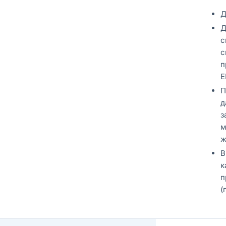
Д
Д
с
с
п
E
П
д
з
м
ж
В
к
п
(