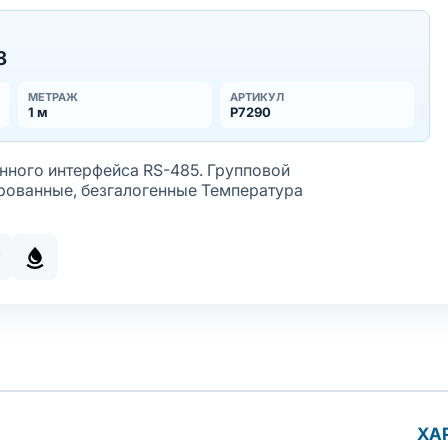
8
МЕТРАЖ
АРТИКУЛ
1 м
Р7290
нного интерфейса RS-485. Групповой
рованные, безгалогенные Температура
сть
S-485
тойкое исполнение оболочки
орозостойкое исполнение оболочки
Маслобензостойкое исполнение оболочки
ХА