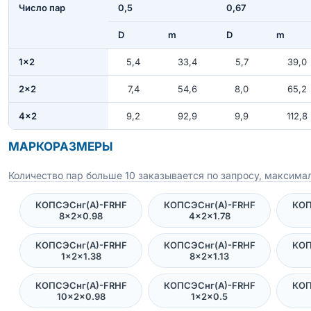
Число пар
0,5
0,67
D
m
D
m
1×2
5,4
33,4
5,7
39,0
2×2
7,4
54,6
8,0
65,2
4×2
9,2
92,9
9,9
112,8
МАРКОРАЗМЕРЫ
Количество пар больше 10 заказывается по запросу, максимал
КОПСЭСнг(А)-FRHF
КОПСЭСнг(А)-FRHF
КОП
8×2×0.98
4×2×1.78
КОПСЭСнг(А)-FRHF
КОПСЭСнг(А)-FRHF
КОП
1×2×1.38
8×2×1.13
КОПСЭСнг(А)-FRHF
КОПСЭСнг(А)-FRHF
КОП
10×2×0.98
1×2×0.5