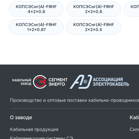
КОПСЭСнг(А)-FRHF
КОПСЭСнг(А)-FRHF
КОП
4×2×0.8
2×2×0.8
КОПСЭСнг(А)-FRHF
КОПСЭСнг(А)-FRHF
1×2×0.67
2×2×0.5
Производство и оптовые поставки кабельно-проводнико
О заводе
Каб
Кабельная продукция
Сил
Кабеленесущие системы СЭ