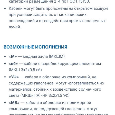
категории размещения 2-4 по ГОСТ 15150.
Кабели могут быть проложены на открытом воздухе
при условии защиты их от механических
повреждений и от воздействия прямых солнечных
лучей.
ВОЗМОЖНЫЕ ИСПОЛНЕНИЯ
«
М
» — медная жила (МКШМ)
«
вб
» — кабели с водоблокирующим элементом
(МКШ 3х2х0,5 вб)
«
УФ
» — кабели в оболочке из композиций, не
содержащих галогенов, могут изготавливаться из
материалов, стойких к воздействию солнечного
света (МКШнг(А)-HF 3х2х1,5 УФ)
«
МБ
» — кабели в оболочке из полимерной
композиции, не содержащей галогенов, могут
изготавливаться из маслобензостойких материалов