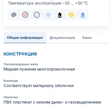
Температура эксплуатации −50 … +50 °С
Пучковая скрутка
Жила медная многопроволочная
Жила медная многопроволочная луж
Хладостойкое исполнение обол
Маслобензостойкое испол
Стойкость к ультраф
С водоблокир
Общая информация
Документация
Заказ
КОНСТРУКЦИЯ
Токопроводящая жила
Медная луженая многопроволочная
Изоляция
Соответствует материалу оболочки
Оболочка
ПВХ пластикат с низким дымо- и газовыделением