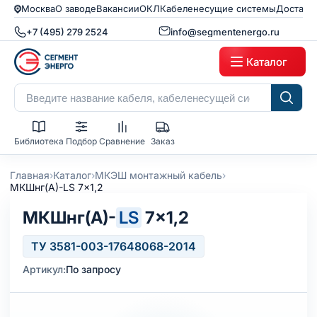
Москва
О заводе
Вакансии
ОКЛ
Кабеленесущие системы
Доставк
+7 (495) 279 2524
info@segmentenergo.ru
Каталог
Библиотека
Подбор
Сравнение
Заказ
›
›
›
Главная
Каталог
МКЭШ монтажный кабель
МКШнг(А)-LS 7x1,2
МКШнг(А)-
LS
7×1,2
ТУ 3581-003-17648068-2014
Артикул:
По запросу