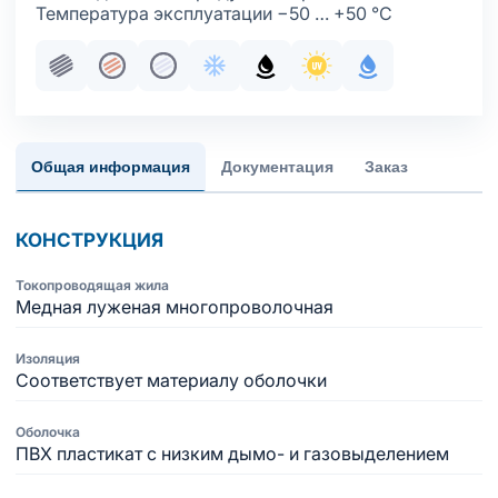
Температура эксплуатации −50 … +50 °С
Пучковая скрутка
Жила медная многопроволочная
Жила медная многопроволочная луж
Хладостойкое исполнение обол
Маслобензостойкое испол
Стойкость к ультраф
С водоблокир
Общая информация
Документация
Заказ
КОНСТРУКЦИЯ
Токопроводящая жила
Медная луженая многопроволочная
Изоляция
Соответствует материалу оболочки
Оболочка
ПВХ пластикат с низким дымо- и газовыделением