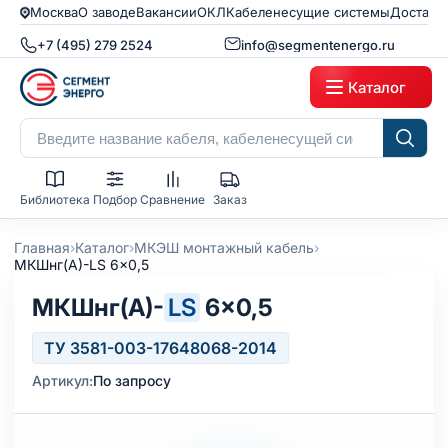
Москва
О заводе
Вакансии
ОКЛ
Кабеленесущие системы
Доставк
+7 (495) 279 2524
info@segmentenergo.ru
Каталог
Библиотека
Подбор
Сравнение
Заказ
›
›
›
Главная
Каталог
МКЭШ монтажный кабель
МКШнг(А)-LS 6x0,5
МКШнг(А)-
LS
6×0,5
ТУ 3581-003-17648068-2014
Артикул:
По запросу