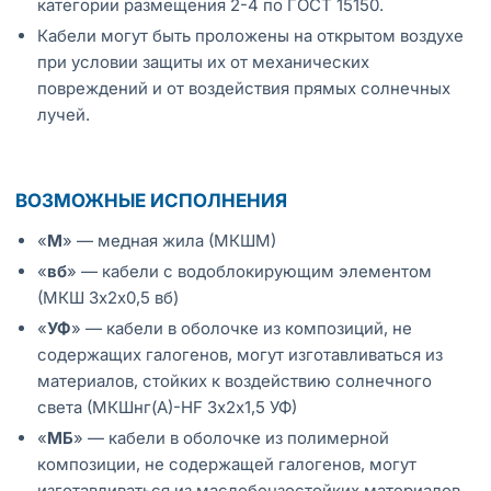
категории размещения 2-4 по ГОСТ 15150.
Кабели могут быть проложены на открытом воздухе
при условии защиты их от механических
повреждений и от воздействия прямых солнечных
лучей.
ВОЗМОЖНЫЕ ИСПОЛНЕНИЯ
«
М
» — медная жила (МКШМ)
«
вб
» — кабели с водоблокирующим элементом
(МКШ 3х2х0,5 вб)
«
УФ
» — кабели в оболочке из композиций, не
содержащих галогенов, могут изготавливаться из
материалов, стойких к воздействию солнечного
света (МКШнг(А)-HF 3х2х1,5 УФ)
«
МБ
» — кабели в оболочке из полимерной
композиции, не содержащей галогенов, могут
изготавливаться из маслобензостойких материалов