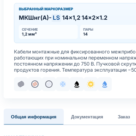
ВЫБРАННЫЙ МАРКОРАЗМЕР
МКШнг(А)-
LS
14×1,2 14×2×1.2
СЕЧЕНИЕ
ПАРЫ
1,2 мм²
14
Кабели монтажные для фиксированного межприбор
работающих при номинальном переменном напряже
постоянном напряжении до 750 В. Пучковой скрут
продуктов горения. Температура эксплуатации −5
Пучковая скрутка
Жила медная многопроволочная
Жила медная многопроволочная лу
Хладостойкое исполнение обо
Маслобензостойкое исп
Стойкость к ультр
С водоблок
Общая информация
Документация
Заказ