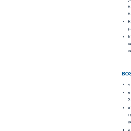
н
н
В
р
К
у
в
ВО
«
«
3
«
г
в
«