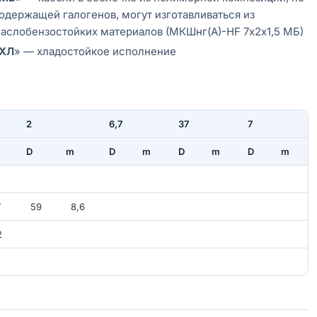
одержащей галогенов, могут изготавливаться из
аслобензостойких материалов (МКШнг(А)-HF 7х2х1,5 МБ)
ХЛ
» — хладостойкое исполнение
2
6,7
37
7
D
m
D
m
D
m
D
m
2
7
59
8,6
2