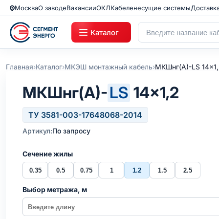
Москва
О заводе
Вакансии
ОКЛ
Кабеленесущие системы
Доставк
Каталог
›
›
›
Главная
Каталог
МКЭШ монтажный кабель
МКШнг(А)-LS 14x1
МКШнг(А)-
LS
14×1,2
ТУ 3581-003-17648068-2014
Артикул:
По запросу
Сечение жилы
0.35
0.5
0.75
1
1.2
1.5
2.5
Выбор метража, м