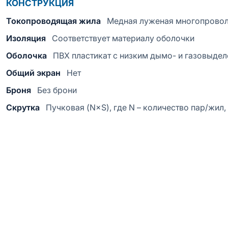
КОНСТРУКЦИЯ
Токопроводящая жила
Медная луженая многопрово
Изоляция
Соответствует материалу оболочки
Оболочка
ПВХ пластикат с низким дымо- и газовыде
Общий экран
Нет
Броня
Без брони
Скрутка
Пучковая (N×S), где N – количество пар/жил,