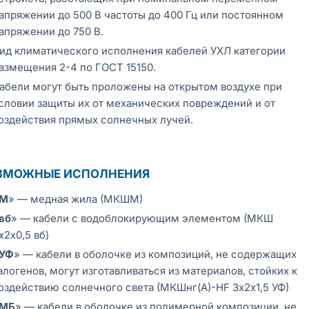
апряжении до 500 В частоты до 400 Гц или постоянном
апряжении до 750 В.
ид климатического исполнения кабелей УХЛ категории
азмещения 2-4 по ГОСТ 15150.
абели могут быть проложены на открытом воздухе при
словии защиты их от механических повреждений и от
оздействия прямых солнечных лучей.
ЗМОЖНЫЕ ИСПОЛНЕНИЯ
М
» — медная жила (МКШМ)
вб
» — кабели с водоблокирующим элементом (МКШ
х2х0,5 вб)
УФ
» — кабели в оболочке из композиций, не содержащих
алогенов, могут изготавливаться из материалов, стойких к
оздействию солнечного света (МКШнг(А)-HF 3х2х1,5 УФ)
МБ
» — кабели в оболочке из полимерной композиции, не