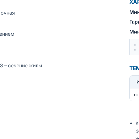
ХА
Мин
лочная
Гар
Мин
лением
 S – сечение жилы
ТЕ
нг
К
ф
у