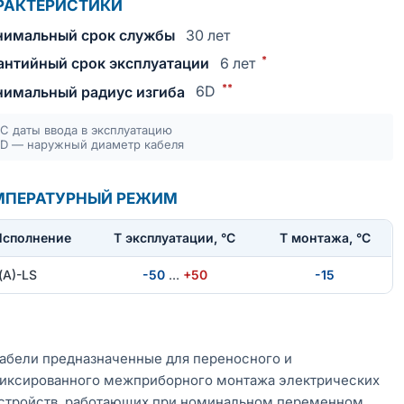
РАКТЕРИСТИКИ
имальный срок службы
30 лет
*
антийный срок эксплуатации
6 лет
**
имальный радиус изгиба
6D
С даты ввода в эксплуатацию
D — наружный диаметр кабеля
МПЕРАТУРНЫЙ РЕЖИМ
Исполнение
T эксплуатации, °С
Т монтажа, °С
(А)-LS
-50
…
+50
-15
абели предназначенные для переносного и
иксированного межприборного монтажа электрических
стройств, работающих при номинальном переменном