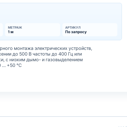
МЕТРАЖ
АРТИКУЛ
1 м
По запросу
ного монтажа электрических устройств,
нии до 500 В частоты до 400 Гц или
ки, с низким дымо- и газовыделением
0 … +50 °С
жёная
лочки
олнение оболочки
афиолету
ирующим элементом