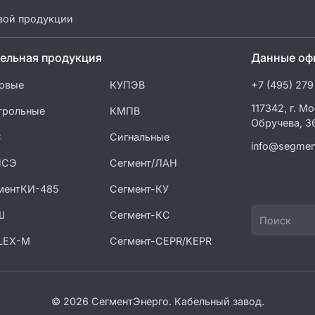
вой продукции
ельная продукция
Данные оф
овые
КУПЭВ
+7 (495) 279
117342, г. Мо
трольные
КМПВ
Обручева, 3
С
Сигнальные
info@segmen
ПСЭ
Сегмент/ЛАН
ментКИ-485
Сегмент-КУ
Ш
Сегмент-КС
LEX-M
Сегмент-CEPR/KEPR
© 2026 СегментЭнерго. Кабельный завод.