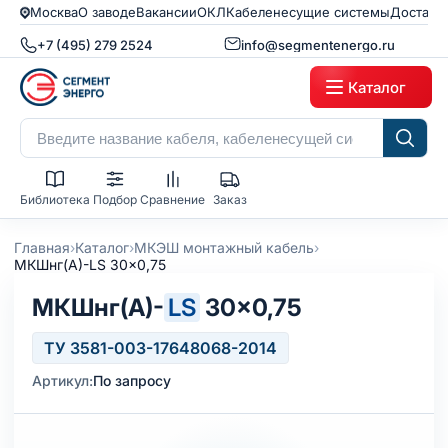
Москва
О заводе
Вакансии
ОКЛ
Кабеленесущие системы
Доставк
+7 (495) 279 2524
info@segmentenergo.ru
Каталог
Библиотека
Подбор
Сравнение
Заказ
›
›
›
Главная
Каталог
МКЭШ монтажный кабель
МКШнг(А)-LS 30x0,75
МКШнг(А)-
LS
30×0,75
ТУ 3581-003-17648068-2014
Артикул:
По запросу