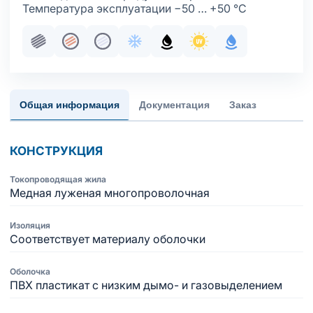
Температура эксплуатации −50 … +50 °С
Пучковая скрутка
Жила медная многопроволочная
Жила медная многопроволочная луж
Хладостойкое исполнение обол
Маслобензостойкое испол
Стойкость к ультраф
С водоблокир
Общая информация
Документация
Заказ
КОНСТРУКЦИЯ
Токопроводящая жила
Медная луженая многопроволочная
Изоляция
Соответствует материалу оболочки
Оболочка
ПВХ пластикат с низким дымо- и газовыделением