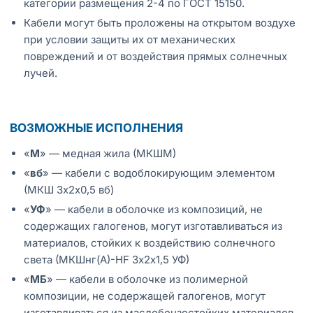
категории размещения 2-4 по ГОСТ 15150.
Кабели могут быть проложены на открытом воздухе
при условии защиты их от механических
повреждений и от воздействия прямых солнечных
лучей.
ВОЗМОЖНЫЕ ИСПОЛНЕНИЯ
«
М
» — медная жила (МКШМ)
«
вб
» — кабели с водоблокирующим элементом
(МКШ 3х2х0,5 вб)
«
УФ
» — кабели в оболочке из композиций, не
содержащих галогенов, могут изготавливаться из
материалов, стойких к воздействию солнечного
света (МКШнг(А)-HF 3х2х1,5 УФ)
«
МБ
» — кабели в оболочке из полимерной
композиции, не содержащей галогенов, могут
изготавливаться из маслобензостойких материалов