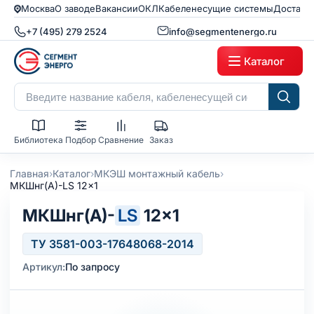
Москва
О заводе
Вакансии
ОКЛ
Кабеленесущие системы
Доставк
+7 (495) 279 2524
info@segmentenergo.ru
Каталог
Библиотека
Подбор
Сравнение
Заказ
›
›
›
Главная
Каталог
МКЭШ монтажный кабель
МКШнг(А)-LS 12x1
МКШнг(А)-
LS
12×1
ТУ 3581-003-17648068-2014
Артикул:
По запросу