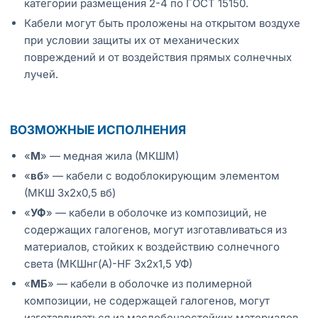
категории размещения 2-4 по ГОСТ 15150.
Кабели могут быть проложены на открытом воздухе
при условии защиты их от механических
повреждений и от воздействия прямых солнечных
лучей.
ВОЗМОЖНЫЕ ИСПОЛНЕНИЯ
«
М
» — медная жила (МКШМ)
«
вб
» — кабели с водоблокирующим элементом
(МКШ 3х2х0,5 вб)
«
УФ
» — кабели в оболочке из композиций, не
содержащих галогенов, могут изготавливаться из
материалов, стойких к воздействию солнечного
света (МКШнг(А)-HF 3х2х1,5 УФ)
«
МБ
» — кабели в оболочке из полимерной
композиции, не содержащей галогенов, могут
изготавливаться из маслобензостойких материалов