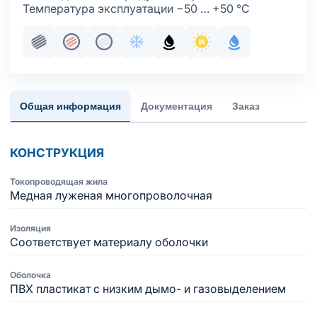
Температура эксплуатации −50 … +50 °С
Пучковая скрутка
Жила медная многопроволочная
Жила медная многопроволочная луж
Хладостойкое исполнение обол
Маслобензостойкое испол
Стойкость к ультраф
С водоблокир
Общая информация
Документация
Заказ
КОНСТРУКЦИЯ
Токопроводящая жила
Медная луженая многопроволочная
Изоляция
Соответствует материалу оболочки
Оболочка
ПВХ пластикат с низким дымо- и газовыделением