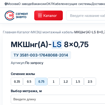
Москва
О заводе
Вакансии
ОКЛ
Кабеленесущие системы
Доставк
Каталог
›
›
›
Главная
Каталог
МКЭШ монтажный кабель
МКШнг(А)-LS 8x0,
МКШнг(А)-
LS
8×0,75
ТУ 3581-003-17648068-2014
Артикул:
По запросу
Сечение жилы
0.35
0.5
0.75
1
1.2
1.5
2.5
Выбор метража, м