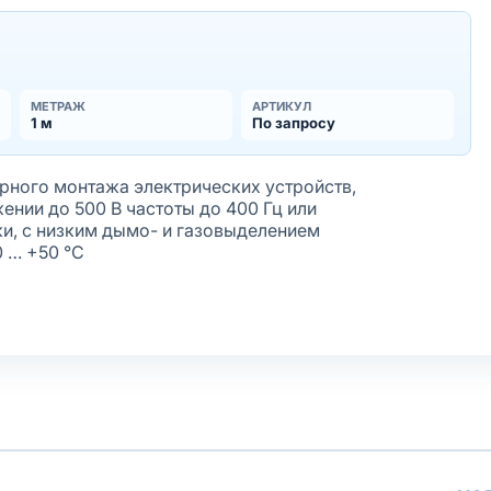
МЕТРАЖ
АРТИКУЛ
1 м
По запросу
ного монтажа электрических устройств,
нии до 500 В частоты до 400 Гц или
ки, с низким дымо- и газовыделением
0 … +50 °С
жёная
лочки
олнение оболочки
афиолету
ирующим элементом