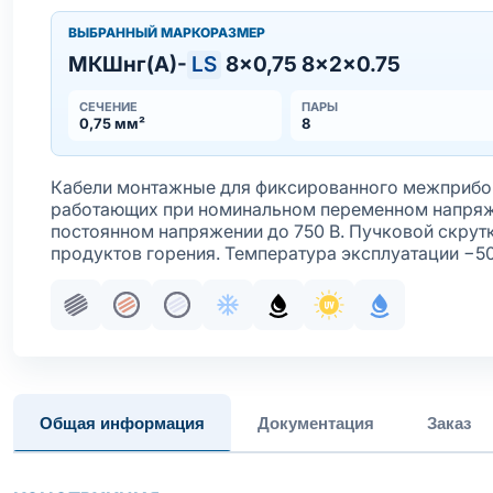
ВЫБРАННЫЙ МАРКОРАЗМЕР
МКШнг(А)-
LS
8×0,75 8×2×0.75
СЕЧЕНИЕ
ПАРЫ
0,75 мм²
8
Кабели монтажные для фиксированного межприбор
работающих при номинальном переменном напряже
постоянном напряжении до 750 В. Пучковой скрут
продуктов горения. Температура эксплуатации −5
Пучковая скрутка
Жила медная многопроволочная
Жила медная многопроволочная лу
Хладостойкое исполнение обо
Маслобензостойкое исп
Стойкость к ультр
С водоблок
Общая информация
Документация
Заказ