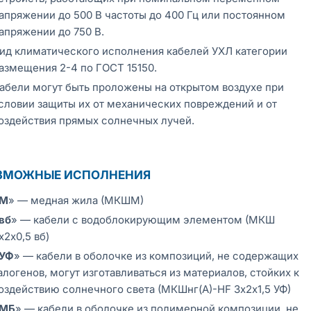
апряжении до 500 В частоты до 400 Гц или постоянном
апряжении до 750 В.
ид климатического исполнения кабелей УХЛ категории
азмещения 2-4 по ГОСТ 15150.
абели могут быть проложены на открытом воздухе при
словии защиты их от механических повреждений и от
оздействия прямых солнечных лучей.
ЗМОЖНЫЕ ИСПОЛНЕНИЯ
М
» — медная жила (МКШМ)
вб
» — кабели с водоблокирующим элементом (МКШ
х2х0,5 вб)
УФ
» — кабели в оболочке из композиций, не содержащих
алогенов, могут изготавливаться из материалов, стойких к
оздействию солнечного света (МКШнг(А)-HF 3х2х1,5 УФ)
МБ
» — кабели в оболочке из полимерной композиции, не