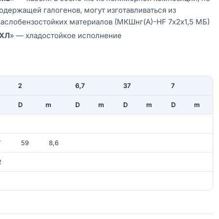
одержащей галогенов, могут изготавливаться из
аслобензостойких материалов (МКШнг(А)-HF 7х2х1,5 МБ)
ХЛ
» — хладостойкое исполнение
2
6,7
37
7
D
m
D
m
D
m
D
m
2
7
59
8,6
2