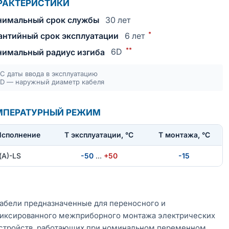
РАКТЕРИСТИКИ
имальный срок службы
30 лет
*
антийный срок эксплуатации
6 лет
**
имальный радиус изгиба
6D
С даты ввода в эксплуатацию
D — наружный диаметр кабеля
МПЕРАТУРНЫЙ РЕЖИМ
Исполнение
T эксплуатации, °С
Т монтажа, °С
(А)-LS
-50
…
+50
-15
абели предназначенные для переносного и
иксированного межприборного монтажа электрических
стройств, работающих при номинальном переменном