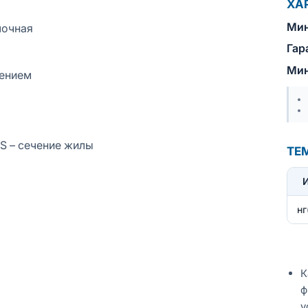
ХА
Мин
лочная
Гар
Мин
лением
 S – сечение жилы
ТЕ
нг
К
ф
у