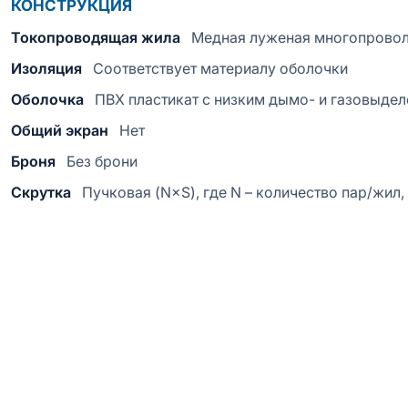
КОНСТРУКЦИЯ
Токопроводящая жила
Медная луженая многопрово
Изоляция
Соответствует материалу оболочки
Оболочка
ПВХ пластикат с низким дымо- и газовыде
Общий экран
Нет
Броня
Без брони
Скрутка
Пучковая (N×S), где N – количество пар/жил,