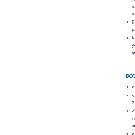
н
н
В
р
К
у
в
ВО
«
«
3
«
г
в
«