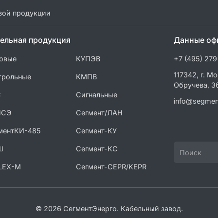
вой продукции
ельная продукция
Данные оф
овые
КУПЭВ
+7 (495) 279
117342, г. Мо
трольные
КМПВ
Обручева, 3
С
Сигнальные
info@segmen
ПСЭ
Сегмент/ЛАН
ментКИ-485
Сегмент-КУ
Ш
Сегмент-КС
LEX-M
Сегмент-CEPR/KEPR
© 2026 СегментЭнерго. Кабельный завод.