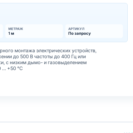
МЕТРАЖ
АРТИКУЛ
1 м
По запросу
ного монтажа электрических устройств,
нии до 500 В частоты до 400 Гц или
ки, с низким дымо- и газовыделением
0 … +50 °С
жёная
лочки
олнение оболочки
афиолету
ирующим элементом