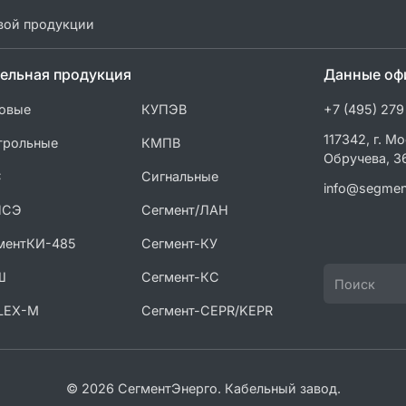
вой продукции
ельная продукция
Данные оф
овые
КУПЭВ
+7 (495) 279
117342, г. Мо
трольные
КМПВ
Обручева, 3
С
Сигнальные
info@segmen
ПСЭ
Сегмент/ЛАН
ментКИ-485
Сегмент-КУ
Ш
Сегмент-КС
LEX-M
Сегмент-CEPR/KEPR
© 2026 СегментЭнерго. Кабельный завод.