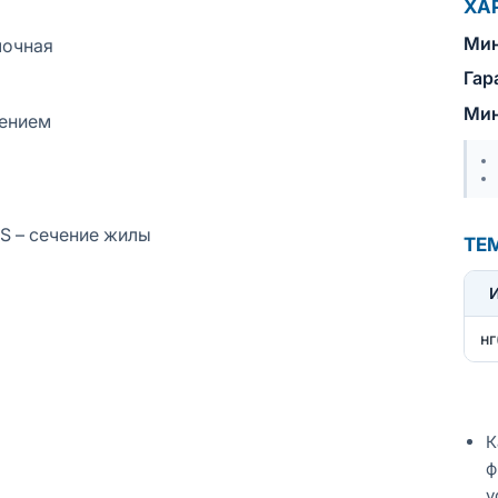
ХА
Мин
лочная
Гар
Мин
лением
 S – сечение жилы
ТЕ
нг
К
ф
у