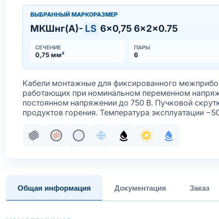
ВЫБРАННЫЙ МАРКОРАЗМЕР
МКШнг(А)-
LS
6×0,75 6×2×0.75
СЕЧЕНИЕ
ПАРЫ
0,75 мм²
6
Кабели монтажные для фиксированного межприбор
работающих при номинальном переменном напряже
постоянном напряжении до 750 В. Пучковой скрут
продуктов горения. Температура эксплуатации −5
Пучковая скрутка
Жила медная многопроволочная
Жила медная многопроволочная лу
Хладостойкое исполнение обо
Маслобензостойкое исп
Стойкость к ультр
С водоблок
Общая информация
Документация
Заказ