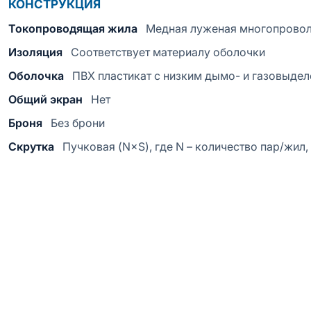
КОНСТРУКЦИЯ
Токопроводящая жила
Медная луженая многопрово
Изоляция
Соответствует материалу оболочки
Оболочка
ПВХ пластикат с низким дымо- и газовыде
Общий экран
Нет
Броня
Без брони
Скрутка
Пучковая (N×S), где N – количество пар/жил,