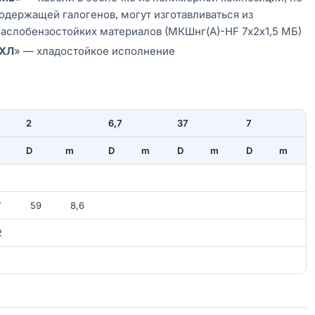
одержащей галогенов, могут изготавливаться из
аслобензостойких материалов (МКШнг(А)-HF 7х2х1,5 МБ)
ХЛ
» — хладостойкое исполнение
2
6,7
37
7
D
m
D
m
D
m
D
m
2
7
59
8,6
2