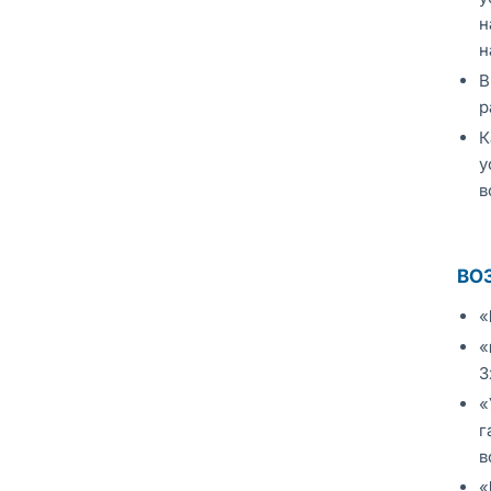
н
н
В
р
К
у
в
ВО
«
«
3
«
г
в
«