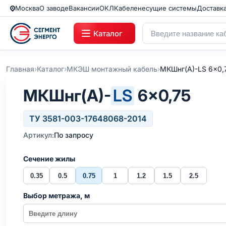
Москва
О заводе
Вакансии
ОКЛ
Кабеленесущие системы
Доставк
Каталог
›
›
›
Главная
Каталог
МКЭШ монтажный кабель
МКШнг(А)-LS 6x0,
МКШнг(А)-
LS
6×0,75
ТУ 3581-003-17648068-2014
Артикул:
По запросу
Сечение жилы
0.35
0.5
0.75
1
1.2
1.5
2.5
Выбор метража, м