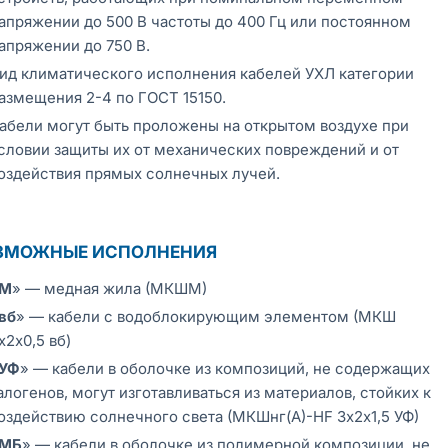
апряжении до 500 В частоты до 400 Гц или постоянном
апряжении до 750 В.
ид климатического исполнения кабелей УХЛ категории
азмещения 2-4 по ГОСТ 15150.
абели могут быть проложены на открытом воздухе при
словии защиты их от механических повреждений и от
оздействия прямых солнечных лучей.
ЗМОЖНЫЕ ИСПОЛНЕНИЯ
М
» — медная жила (МКШМ)
вб
» — кабели с водоблокирующим элементом (МКШ
х2х0,5 вб)
УФ
» — кабели в оболочке из композиций, не содержащих
алогенов, могут изготавливаться из материалов, стойких к
оздействию солнечного света (МКШнг(А)-HF 3х2х1,5 УФ)
МБ
» — кабели в оболочке из полимерной композиции, не