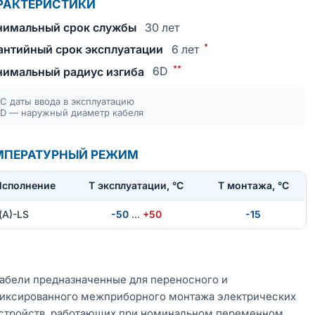
РАКТЕРИСТИКИ
имальный срок службы
30 лет
*
антийный срок эксплуатации
6 лет
**
имальный радиус изгиба
6D
С даты ввода в эксплуатацию
D — наружный диаметр кабеля
МПЕРАТУРНЫЙ РЕЖИМ
Исполнение
T эксплуатации, °С
Т монтажа, °С
(А)-LS
-50
…
+50
-15
абели предназначенные для переносного и
иксированного межприборного монтажа электрических
стройств, работающих при номинальном переменном