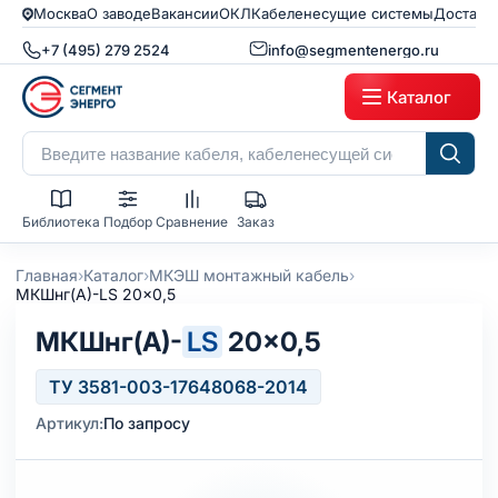
Москва
О заводе
Вакансии
ОКЛ
Кабеленесущие системы
Доставк
+7 (495) 279 2524
info@segmentenergo.ru
Каталог
Библиотека
Подбор
Сравнение
Заказ
›
›
›
Главная
Каталог
МКЭШ монтажный кабель
МКШнг(А)-LS 20x0,5
МКШнг(А)-
LS
20×0,5
ТУ 3581-003-17648068-2014
Артикул:
По запросу