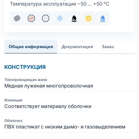
Температура эксплуатации −50 … +50 °С
Пучковая скрутка
Жила медная многопроволочная
Жила медная многопроволочная луж
Хладостойкое исполнение обол
Маслобензостойкое испол
Стойкость к ультраф
С водоблокир
Общая информация
Документация
Заказ
КОНСТРУКЦИЯ
Токопроводящая жила
Медная луженая многопроволочная
Изоляция
Соответствует материалу оболочки
Оболочка
ПВХ пластикат с низким дымо- и газовыделением