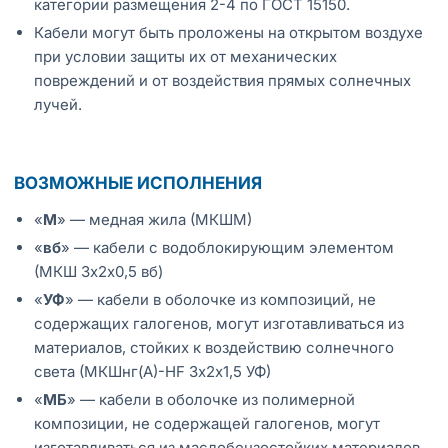
категории размещения 2-4 по ГОСТ 15150.
Кабели могут быть проложены на открытом воздухе
при условии защиты их от механических
повреждений и от воздействия прямых солнечных
лучей.
ВОЗМОЖНЫЕ ИСПОЛНЕНИЯ
«
М
» — медная жила (МКШМ)
«
вб
» — кабели с водоблокирующим элементом
(МКШ 3х2х0,5 вб)
«
УФ
» — кабели в оболочке из композиций, не
содержащих галогенов, могут изготавливаться из
материалов, стойких к воздействию солнечного
света (МКШнг(А)-HF 3х2х1,5 УФ)
«
МБ
» — кабели в оболочке из полимерной
композиции, не содержащей галогенов, могут
изготавливаться из маслобензостойких материалов