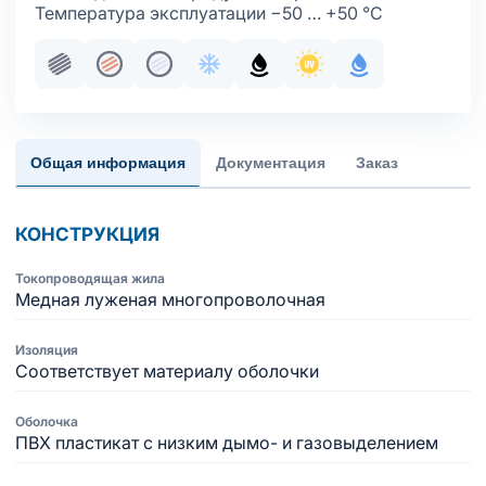
Температура эксплуатации −50 … +50 °С
Пучковая скрутка
Жила медная многопроволочная
Жила медная многопроволочная луж
Хладостойкое исполнение обол
Маслобензостойкое испол
Стойкость к ультраф
С водоблокир
Общая информация
Документация
Заказ
КОНСТРУКЦИЯ
Токопроводящая жила
Медная луженая многопроволочная
Изоляция
Соответствует материалу оболочки
Оболочка
ПВХ пластикат с низким дымо- и газовыделением