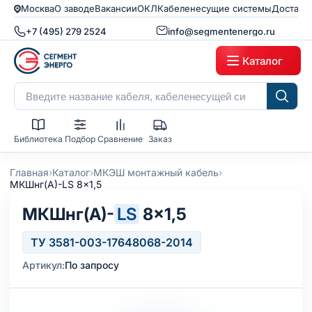
Москва
О заводе
Вакансии
ОКЛ
Кабеленесущие системы
Доставк
+7 (495) 279 2524
info@segmentenergo.ru
Каталог
Библиотека
Подбор
Сравнение
Заказ
›
›
›
Главная
Каталог
МКЭШ монтажный кабель
МКШнг(А)-LS 8x1,5
МКШнг(А)-
LS
8×1,5
ТУ 3581-003-17648068-2014
Артикул:
По запросу