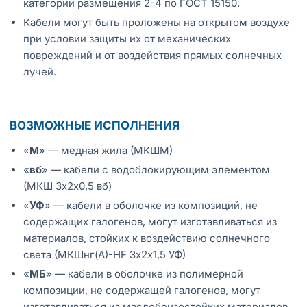
категории размещения 2-4 по ГОСТ 15150.
Кабели могут быть проложены на открытом воздухе
при условии защиты их от механических
повреждений и от воздействия прямых солнечных
лучей.
ВОЗМОЖНЫЕ ИСПОЛНЕНИЯ
«
М
» — медная жила (МКШМ)
«
вб
» — кабели с водоблокирующим элементом
(МКШ 3х2х0,5 вб)
«
УФ
» — кабели в оболочке из композиций, не
содержащих галогенов, могут изготавливаться из
материалов, стойких к воздействию солнечного
света (МКШнг(А)-HF 3х2х1,5 УФ)
«
МБ
» — кабели в оболочке из полимерной
композиции, не содержащей галогенов, могут
изготавливаться из маслобензостойких материалов