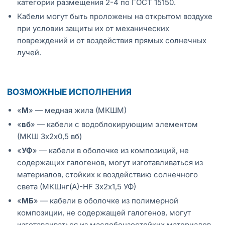
категории размещения 2-4 по ГОСТ 15150.
Кабели могут быть проложены на открытом воздухе
при условии защиты их от механических
повреждений и от воздействия прямых солнечных
лучей.
ВОЗМОЖНЫЕ ИСПОЛНЕНИЯ
«
М
» — медная жила (МКШМ)
«
вб
» — кабели с водоблокирующим элементом
(МКШ 3х2х0,5 вб)
«
УФ
» — кабели в оболочке из композиций, не
содержащих галогенов, могут изготавливаться из
материалов, стойких к воздействию солнечного
света (МКШнг(А)-HF 3х2х1,5 УФ)
«
МБ
» — кабели в оболочке из полимерной
композиции, не содержащей галогенов, могут
изготавливаться из маслобензостойких материалов