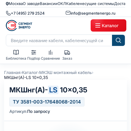
Москва
О заводе
Вакансии
ОКЛ
Кабеленесущие системы
Доставк
+7 (495) 279 2524
info@segmentenergo.ru
Каталог
Библиотека
Подбор
Сравнение
Заказ
›
›
›
Главная
Каталог
МКЭШ монтажный кабель
МКШнг(А)-LS 10x0,35
МКШнг(А)-
LS
10×0,35
ТУ 3581-003-17648068-2014
Артикул:
По запросу