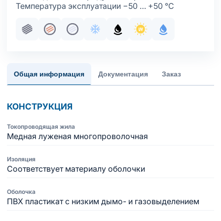
Температура эксплуатации −50 … +50 °С
Пучковая скрутка
Жила медная многопроволочная
Жила медная многопроволочная луж
Хладостойкое исполнение обол
Маслобензостойкое испол
Стойкость к ультраф
С водоблокир
Общая информация
Документация
Заказ
КОНСТРУКЦИЯ
Токопроводящая жила
Медная луженая многопроволочная
Изоляция
Соответствует материалу оболочки
Оболочка
ПВХ пластикат с низким дымо- и газовыделением