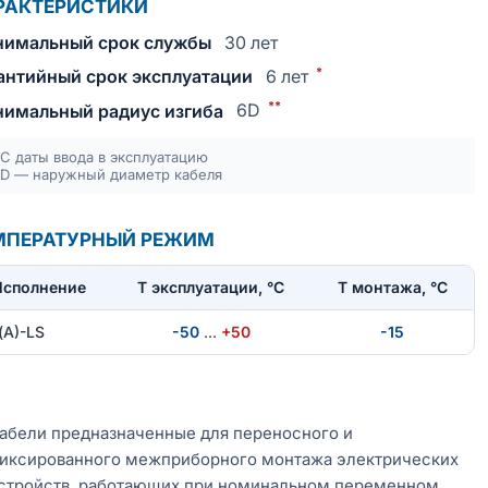
РАКТЕРИСТИКИ
имальный срок службы
30 лет
*
антийный срок эксплуатации
6 лет
**
имальный радиус изгиба
6D
С даты ввода в эксплуатацию
D — наружный диаметр кабеля
МПЕРАТУРНЫЙ РЕЖИМ
Исполнение
T эксплуатации, °С
Т монтажа, °С
(А)-LS
-50
…
+50
-15
абели предназначенные для переносного и
иксированного межприборного монтажа электрических
стройств, работающих при номинальном переменном