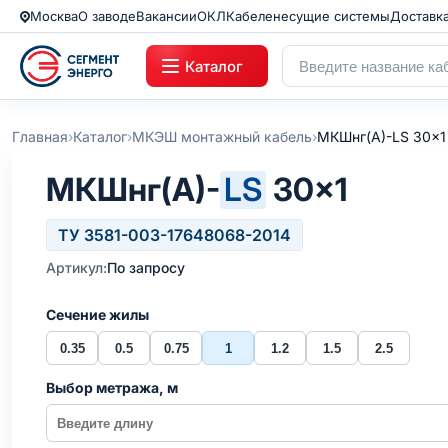
Москва
О заводе
Вакансии
ОКЛ
Кабеленесущие системы
Доставк
Каталог
›
›
›
Главная
Каталог
МКЭШ монтажный кабель
МКШнг(А)-LS 30x1
МКШнг(А)-
LS
30×1
ТУ 3581-003-17648068-2014
Артикул:
По запросу
Сечение жилы
0.35
0.5
0.75
1
1.2
1.5
2.5
Выбор метража, м