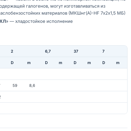
одержащей галогенов, могут изготавливаться из
аслобензостойких материалов (МКШнг(А)-HF 7х2х1,5 МБ)
ХЛ
» — хладостойкое исполнение
2
6,7
37
7
D
m
D
m
D
m
D
m
2
7
59
8,6
2