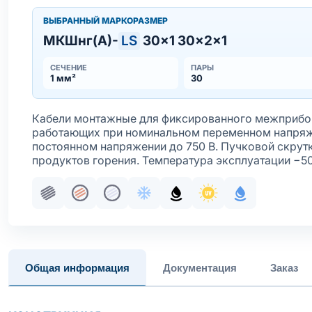
ВЫБРАННЫЙ МАРКОРАЗМЕР
МКШнг(А)-
LS
30×1 30×2×1
СЕЧЕНИЕ
ПАРЫ
1 мм²
30
Кабели монтажные для фиксированного межприбор
работающих при номинальном переменном напряже
постоянном напряжении до 750 В. Пучковой скрут
продуктов горения. Температура эксплуатации −5
Пучковая скрутка
Жила медная многопроволочная
Жила медная многопроволочная лу
Хладостойкое исполнение обо
Маслобензостойкое исп
Стойкость к ультр
С водоблок
Общая информация
Документация
Заказ