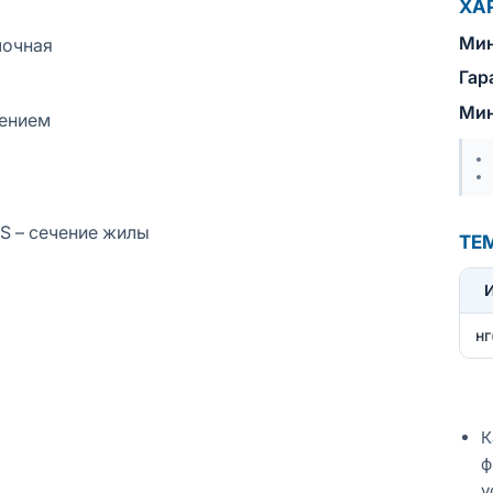
ХА
Мин
лочная
Гар
Мин
лением
 S – сечение жилы
ТЕ
нг
К
ф
у