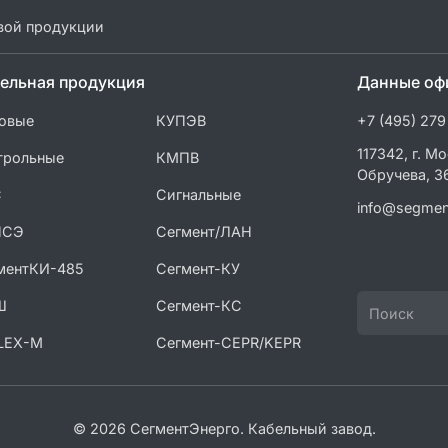
вой продукции
ельная продукция
Данные оф
овые
КУПЭВ
+7 (495) 279
117342, г. Мо
трольные
КМПВ
Обручева, 3
С
Сигнальные
info@segmen
ПСЭ
Сегмент/ЛАН
ментКИ-485
Сегмент-КУ
Ш
Сегмент-КС
LEX-M
Сегмент-CEPR/KEPR
© 2026 СегментЭнерго. Кабельный завод.