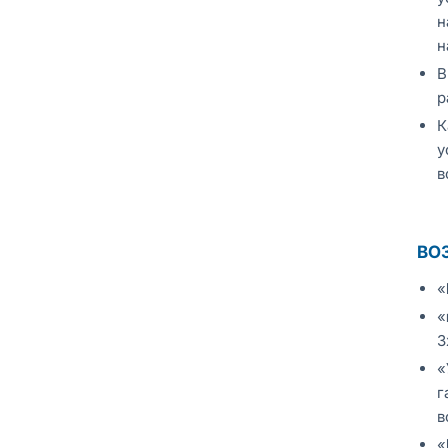
н
н
В
р
К
у
в
ВО
«
«
3
«
г
в
«