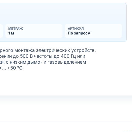
МЕТРАЖ
АРТИКУЛ
1 м
По запросу
ного монтажа электрических устройств,
нии до 500 В частоты до 400 Гц или
ки, с низким дымо- и газовыделением
0 … +50 °С
жёная
лочки
олнение оболочки
афиолету
ирующим элементом