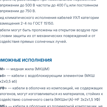
апряжении до 500 В частоты до 400 Гц или постоянном
апряжении до 750 В.
ид климатического исполнения кабелей УХЛ категории
азмещения 2-4 по ГОСТ 15150.
абели могут быть проложены на открытом воздухе при
словии защиты их от механических повреждений и от
оздействия прямых солнечных лучей.
ЗМОЖНЫЕ ИСПОЛНЕНИЯ
М
» — медная жила (МКШМ)
вб
» — кабели с водоблокирующим элементом (МКШ
х2х0,5 вб)
УФ
» — кабели в оболочке из композиций, не содержащих
алогенов, могут изготавливаться из материалов, стойких к
оздействию солнечного света (МКШнг(А)-HF 3х2х1,5 УФ)
МБ
» — кабели в оболочке из полимерной композиции, не