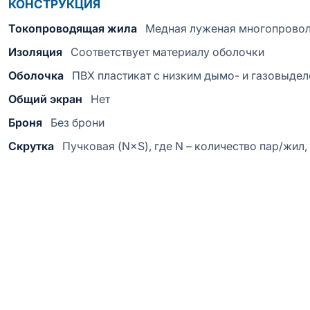
КОНСТРУКЦИЯ
Токопроводящая жила
Медная луженая многопрово
Изоляция
Соответствует материалу оболочки
Оболочка
ПВХ пластикат с низким дымо- и газовыде
Общий экран
Нет
Броня
Без брони
Скрутка
Пучковая (N×S), где N – количество пар/жил,