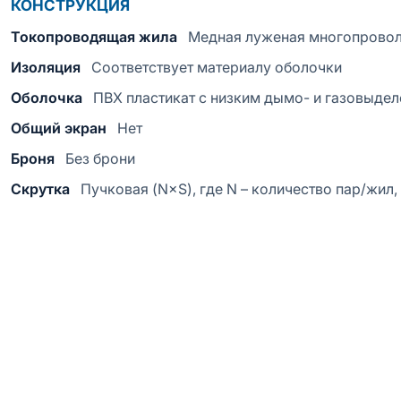
КОНСТРУКЦИЯ
Токопроводящая жила
Медная луженая многопрово
Изоляция
Соответствует материалу оболочки
Оболочка
ПВХ пластикат с низким дымо- и газовыде
Общий экран
Нет
Броня
Без брони
Скрутка
Пучковая (N×S), где N – количество пар/жил,