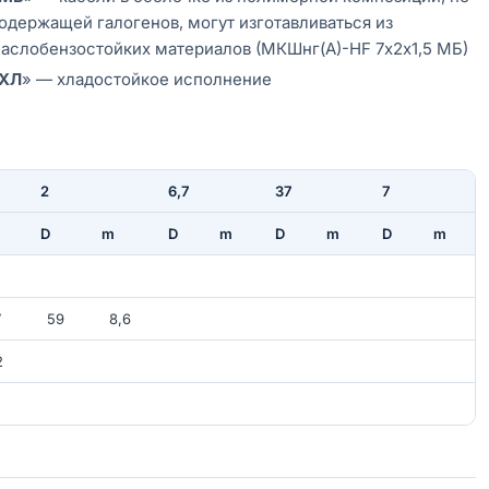
одержащей галогенов, могут изготавливаться из
аслобензостойких материалов (МКШнг(А)-HF 7х2х1,5 МБ)
ХЛ
» — хладостойкое исполнение
2
6,7
37
7
D
m
D
m
D
m
D
m
2
7
59
8,6
2