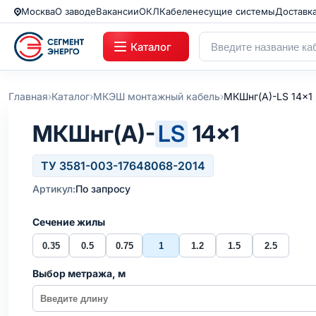
Москва
О заводе
Вакансии
ОКЛ
Кабеленесущие системы
Доставк
Каталог
›
›
›
Главная
Каталог
МКЭШ монтажный кабель
МКШнг(А)-LS 14x1
МКШнг(А)-
LS
14×1
ТУ 3581-003-17648068-2014
Артикул:
По запросу
Сечение жилы
0.35
0.5
0.75
1
1.2
1.5
2.5
Выбор метража, м