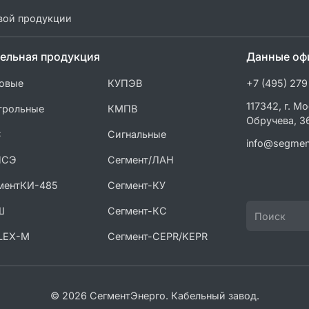
вой продукции
ельная продукция
Данные оф
овые
КУПЭВ
+7 (495) 279
117342, г. Мо
трольные
КМПВ
Обручева, 3
С
Сигнальные
info@segmen
ПСЭ
Сегмент/ЛАН
ментКИ-485
Сегмент-КУ
Ш
Сегмент-КС
LEX-M
Сегмент-CEPR/KEPR
© 2026 СегментЭнерго. Кабельный завод.