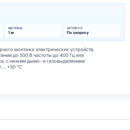
МЕТРАЖ
АРТИКУЛ
1 м
По запросу
ного монтажа электрических устройств,
нии до 500 В частоты до 400 Гц или
ки, с низким дымо- и газовыделением
0 … +50 °С
жёная
лочки
олнение оболочки
афиолету
ирующим элементом