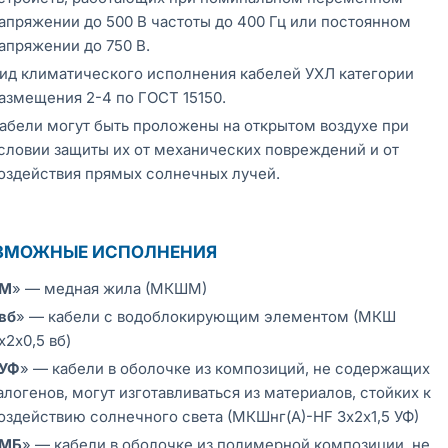
апряжении до 500 В частоты до 400 Гц или постоянном
апряжении до 750 В.
ид климатического исполнения кабелей УХЛ категории
азмещения 2-4 по ГОСТ 15150.
абели могут быть проложены на открытом воздухе при
словии защиты их от механических повреждений и от
оздействия прямых солнечных лучей.
ЗМОЖНЫЕ ИСПОЛНЕНИЯ
М
» — медная жила (МКШМ)
вб
» — кабели с водоблокирующим элементом (МКШ
х2х0,5 вб)
УФ
» — кабели в оболочке из композиций, не содержащих
алогенов, могут изготавливаться из материалов, стойких к
оздействию солнечного света (МКШнг(А)-HF 3х2х1,5 УФ)
МБ
» — кабели в оболочке из полимерной композиции, не