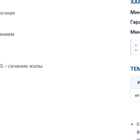
ХА
Мин
лочная
Гар
Мин
лением
 S – сечение жилы
ТЕ
нг
К
ф
у