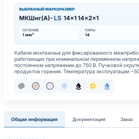
ВЫБРАННЫЙ МАРКОРАЗМЕР
МКШнг(А)-
LS
14×1 14×2×1
СЕЧЕНИЕ
ПАРЫ
1 мм²
14
Кабели монтажные для фиксированного межприбор
работающих при номинальном переменном напряже
постоянном напряжении до 750 В. Пучковой скрут
продуктов горения. Температура эксплуатации −5
Пучковая скрутка
Жила медная многопроволочная
Жила медная многопроволочная лу
Хладостойкое исполнение обо
Маслобензостойкое исп
Стойкость к ультр
С водоблок
Общая информация
Документация
Заказ