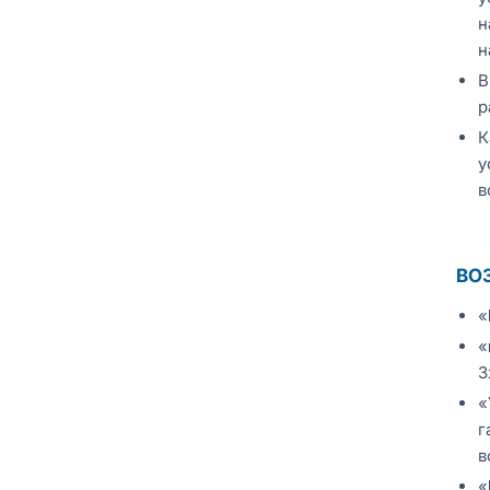
н
н
В
р
К
у
в
ВО
«
«
3
«
г
в
«