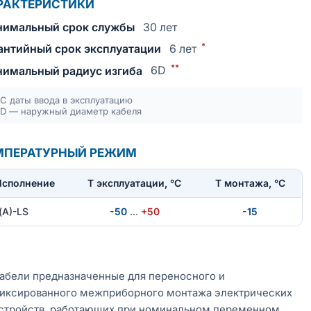
РАКТЕРИСТИКИ
имальный срок службы
30 лет
*
антийный срок эксплуатации
6 лет
**
имальный радиус изгиба
6D
С даты ввода в эксплуатацию
D — наружный диаметр кабеля
МПЕРАТУРНЫЙ РЕЖИМ
Исполнение
T эксплуатации, °С
Т монтажа, °С
(А)-LS
-50
…
+50
-15
абели предназначенные для переносного и
иксированного межприборного монтажа электрических
стройств, работающих при номинальном переменном