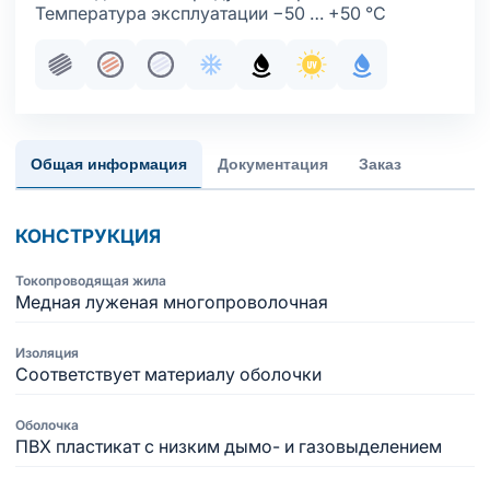
Температура эксплуатации −50 … +50 °С
Пучковая скрутка
Жила медная многопроволочная
Жила медная многопроволочная луж
Хладостойкое исполнение обол
Маслобензостойкое испол
Стойкость к ультраф
С водоблокир
Общая информация
Документация
Заказ
КОНСТРУКЦИЯ
Токопроводящая жила
Медная луженая многопроволочная
Изоляция
Соответствует материалу оболочки
Оболочка
ПВХ пластикат с низким дымо- и газовыделением