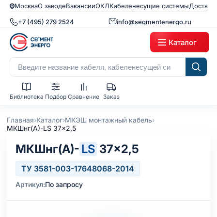
Москва
О заводе
Вакансии
ОКЛ
Кабеленесущие системы
Доставк
+7 (495) 279 2524
info@segmentenergo.ru
Каталог
Библиотека
Подбор
Сравнение
Заказ
›
›
›
Главная
Каталог
МКЭШ монтажный кабель
МКШнг(А)-LS 37x2,5
МКШнг(А)-
LS
37×2,5
ТУ 3581-003-17648068-2014
Артикул:
По запросу