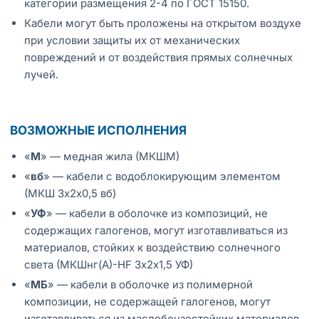
категории размещения 2-4 по ГОСТ 15150.
Кабели могут быть проложены на открытом воздухе
при условии защиты их от механических
повреждений и от воздействия прямых солнечных
лучей.
ВОЗМОЖНЫЕ ИСПОЛНЕНИЯ
«
М
» — медная жила (МКШМ)
«
вб
» — кабели с водоблокирующим элементом
(МКШ 3х2х0,5 вб)
«
УФ
» — кабели в оболочке из композиций, не
содержащих галогенов, могут изготавливаться из
материалов, стойких к воздействию солнечного
света (МКШнг(А)-HF 3х2х1,5 УФ)
«
МБ
» — кабели в оболочке из полимерной
композиции, не содержащей галогенов, могут
изготавливаться из маслобензостойких материалов